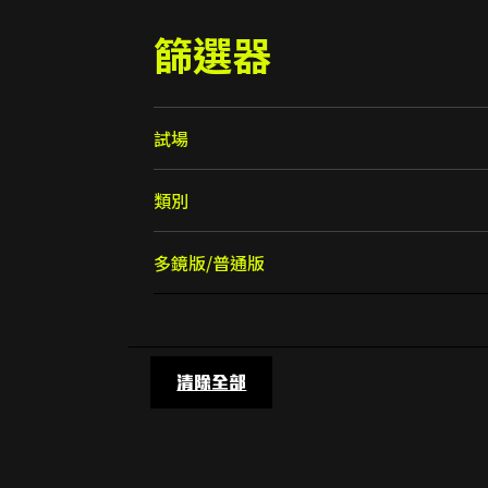
篩選器
(Ch.376) 九龍塘 紅隧 大球場 香港仔 薄扶林￼
試場
安佳駕駛學院
類別
元朗駕院
基本操控系列 (共8集)
多鏡版/普通版
永孝街
學車貼士
高清多鏡版
油塘/觀駕
視線轉換
普通版
天光道
車款介紹
清除全部
掃桿埔
(Ch.375) 致每位學緊車 但感覺迷惘的新手
駕駛鏡調校
沙田駕院
過死車技巧