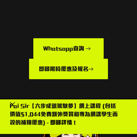
Whatsapp查詢
即睇限時優惠及報名
Fai Sir【六步成就駕駛夢】網上課程 (包括
價值$1,044免費額外獎賞和專為網課學生而
設的補鐘優惠) -
即睇詳情
!