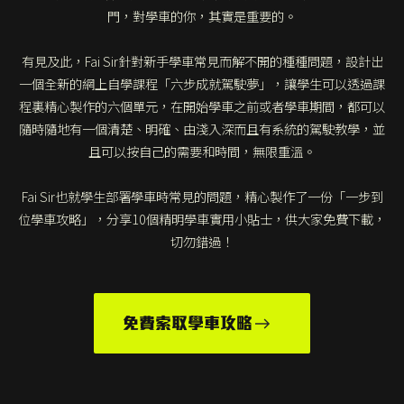
門，對學車的你，其實是重要的。
有見及此，Fai Sir針對新手學車常見而解不開的種種問題，設計出
一個全新的網上自學課程「六步成就駕駛夢」，讓學生可以透過課
程裏精心製作的六個單元，在開始學車之前或者學車期間，都可以
隨時隨地有一個清楚、明確、由淺入深而且有系統的駕駛教學，並
且可以按自己的需要和時間，無限重溫。
Fai Sir也就學生部署學車時常見的問題，精心製作了一份「一步到
位學車攻略」，分享10個精明學車實用小貼士，供大家免費下載，
切勿錯過！
免費索取學車攻略