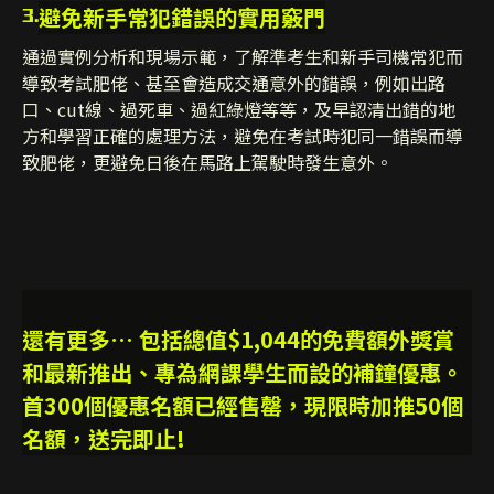
避免新手常犯錯誤的實用竅門
3.
通過實例分析和現場示範，了解準考生和新手司機常犯而
導致考試肥佬、甚至會造成交通意外的錯誤，例如出路
口、cut線、過死車、過紅綠燈等等，及早認清出錯的地
方和學習正確的處理方法，避免在考試時犯同一錯誤而導
致肥佬，更避免日後在馬路上駕駛時發生意外。
還有更多… 包括總值$1,044的免費額外獎賞
和最新推出、專為網課學生而設的補鐘優惠。
首300個優惠名額已經售罄，現限時加推50個
名額，送完即止!