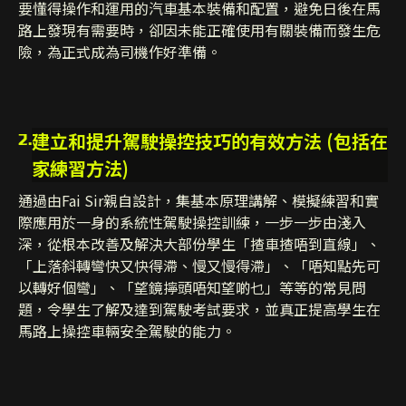
要懂得操作和運用的汽車基本裝備和配置，避免日後在馬
路上發現有需要時，卻因未能正確使用有關裝備而發生危
險，為正式成為司機作好準備。
建立和提升駕駛操控技巧的有效方法 (包括在
2.
家練習方法)
通過由Fai Sir親自設計，集基本原理講解、模擬練習和實
際應用於一身的系統性駕駛操控訓練，一步一步由淺入
深，從根本改善及解決大部份學生「揸車揸唔到直線」、
「上落斜轉彎快又快得滯、慢又慢得滯」、「唔知點先可
以轉好個彎」、「望鏡擰頭唔知望啲乜」等等的常見問
題，令學生了解及達到駕駛考試要求，並真正提高學生在
馬路上操控車輛安全駕駛的能力。