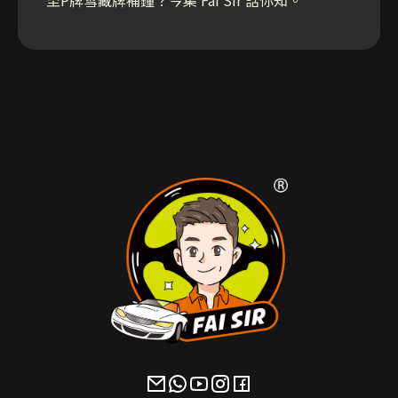
至P牌雪藏牌補鐘？今集 Fai Sir 話你知。