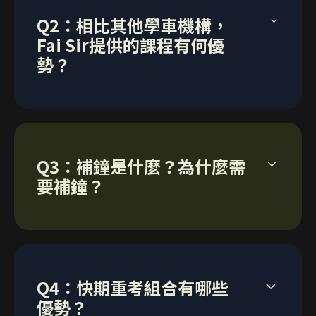
有）WhatsApp 至 90832991。
堂」，但因考期已定而要勉強考試，結果白白浪
PayMe等多種電子方式繳交學費，請直接
如指定由Fai Sir授課，上述組合價錢只適用於已
另接受以Visa 、Mastercard、支付寶、微信、
Q2：相比其他學車機構，
費了一次考試機會。Fai Sir的組合堂數制度有效
WhatsApp 90832991 查詢。
購買Fai Sir 「六步成就駕駛夢」網上課程的學
銀行入數：643018193998
PayMe等多種電子方式繳交學費，請直接
解決了這個問題，確保每位學生都能夠按其選擇
Fai Sir提供的課程有何優
生。學生需在開始上路面駕駛實習課之前完成網
轉數快識別碼：107845109
WhatsApp 90832991 查詢。
的組合「上足堂」。
勢？
課和相關練習，以確保能夠有效運用實習課時間
戶口名稱：Faisir Driving Education Company
進行駕駛訓練。
Whatsapp
致電9083 2991
Limited
收款銀行：大新銀行
A2：相比起市場上提供的公式化課程，Fai Sir憑
Whatsapp
致電9083 2991
超出組合外加鐘：
自己10多年私人教車的經驗，為學生精心設計了
另接受以Visa 、Mastercard、支付寶、微信、
網上課程「六步成就駕駛夢」，讓學生可以在開
輕型貨車/私家車 - $460/課
PayMe等多種電子方式繳交學費，請直接
Q3：補鐘是什麼？為什麼需
始路面實習之前，先吸收作為司機必須要有的基
WhatsApp 90832991 查詢。
本知識，再通過模擬練習建立基本操控技巧，並
報名方法：
要補鐘？
了解各種常見路況的正確處理方法，然後配合Fai
Sir的路面駕駛實習訓練將學到的技巧應用於路面
請將所選組合價錢以銀行入數或轉數快方式存入
之上，令整個學習過程更有系統、更全面和更靈
Whatsapp
致電9083 2991
以下銀行帳戶，然後將付款截圖連同考試信（如
A3：補鐘是指平常學車以外，額外找師傅提供駕
活，節省上路面實習課時聽講解和從頭摸索的時
有）WhatsApp 至90832991。
駛練習課。如果學生本身購買的學車套餐未能提
間，避免浪費實體上堂學車的時間和金錢，令整
供足夠的駕駛實習訓練，或學生本身的師傅未能
個學車過程更有效率，更有成本效益。
銀行入數：643018193998
Q4：快期重考組合有哪些
提供足夠堂數，又或者學生發覺自己的學習模式
轉數快識別碼：107845109
和技巧單一，需要更具針對性的訓練，便會選擇
優勢？