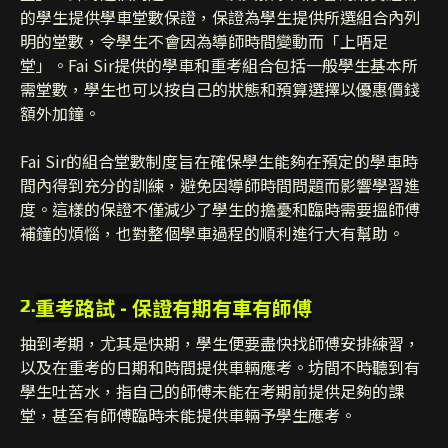
的學生提供學車堂數保證，保證為學生提供所選組合內列
明的堂數，令學生不會因為導師時間變動而「上唔足
堂」。Fai Sir提供的學車和重考組合包括一般學生基本所
需堂數，學生也可以按自己的狀態和預算選擇以優惠價錢
額外加鐘。
Fai Sir的組合堂數制度旨在確保學生能夠在預定的學車時
間內得到充分的訓練，避免因導師時間問題而影響學習進
度。這樣的保證不僅減少了學生的擔憂和臨時需要搵師傅
補鐘的煩惱，也對整個學車過程的順利進行大有幫助。
重考路試 - 保證有期有車有師傅
2.
抽到考期，尤其是快期，學生便要盡快找師傅安排練習，
以及在重考的日期和時間提供車輛應考。坊間不時聽到有
學生吐苦水，指自己的師傅未能在考期前提供足夠的課
堂，甚至有師傅臨時未能提供車輛予學生應考。