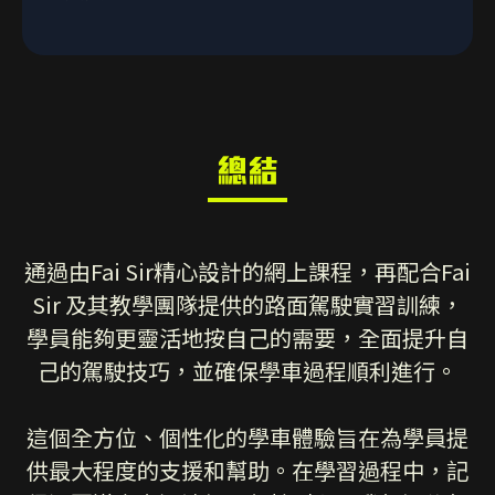
戶口名稱：Faisir Driving Education Company
額外找師傅補鐘。此外，由於學車時大部份學生
Limited
都只專注練習考試路線，在通過駕駛考試之後，
收款銀行：大新銀行
很多人也會再找師傅補鐘，以強化自己應付實際
A5：Fai Sir的快期重考組合，一個價錢，包括組
路面情況的能力。
合列明的堂數和考試車租，保證有期有車有師
另接受以Visa 、Mastercard、支付寶、微信、
傅，免卻快期生臨時搵唔到師傅上堂甚至冇車應
PayMe等多種電子方式繳交學費，請直接
考的憂慮，令學生可以專心預備考試。
WhatsApp 90832991 查詢。
總結
Whatsapp
致電9083 2991
通過由Fai Sir精心設計的網上課程，再配合Fai
Sir 及其教學團隊提供的路面駕駛實習訓練，
學員能夠更靈活地按自己的需要，全面提升自
己的駕駛技巧，並確保學車過程順利進行。
這個全方位、個性化的學車體驗旨在為學員提
供最大程度的支援和幫助。在學習過程中，記