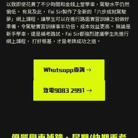
以致即使花費了不少時間和金錢上堂學車，駕駛水平仍然
偏低。 有見及此， Fai Sir製作了全新的「六步成就駕駛
夢」網上課程，讓學生可以在進行路面實習訓練之前做好
準備，令駕駛實習訓練事半功倍，成本效益更高。 無論是
新手學車，還是補考路試，Fai Sir都強烈建議學生先進行
網上課程， 打好根基，才是考牌成功之道。
Whatsapp查詢
致電9083 2991
優質學車補鐘、尾期/快期重考