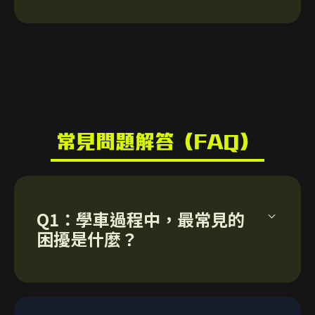
時間內迅速提升自己的水平。
用，如需代辦服務，請直接WhatsApp 聯絡Fai
價錢：
包括：
Sir 並提供申請重考所需文件）
超出組合外加鐘：
$675/課*（每次上堂2課起）
如學生自覺駕駛操控和應變能力未達合格水平，
20課路面駕駛實習訓練
輕型貨車/私家車 - $460/課
Fai Sir強烈建議學生參加Fai Sir 的「六步成就駕
*
1課 = 40分鐘；2課 = 80分鐘
1課考試鐘
駛夢」網上課程，在等候重考安排期間在家繼續
考試租車
報名方法：
學習和練習，強化操控，了解自己之前犯錯的地
報名方法：
保險
方和修正方法，才有機會在短短幾課的實習訓練
常見問題解答（FAQ）
請將所選組合價錢以銀行入數或轉數快方式存入
時間內迅速提升自己的水平。
請先 WhatsApp 90832991查詢及預約上堂日期
以下銀行帳戶，然後將付款截圖連同考試信（如
共21課 (
40分鐘1課；每次上堂2 課)
和時間。確定後，請將有關費用以銀行入數或轉
有）WhatsApp 至 90832991。
超出組合外加鐘：
數快方式存入以下銀行帳戶，然後將付款截圖
組合價錢：
WhatsApp 至 90832991。
銀行入數：643018193998
Q1：學車過程中，最常見的
輕型貨車/私家車 - $460/課
轉數快識別碼：107845109
輕型貨車/私家車 - $12,040
銀行入數：643018193998
困擾是什麼？
戶口名稱：Faisir Driving Education Company
報名方法：
轉數快識別碼：107845109
Limited
（上述價錢不包括代辦申請考試、申請學牌及有
戶口名稱：Faisir Driving Education Company
收款銀行：大新銀行
關政府費用，如需代辦服務，請直接WhatsApp
請將所選組合價錢以銀行入數或轉數快方式存入
Limited
A1：很多學生擔心學車進度受限於師傅的時間安
聯絡Fai Sir 並提供申請所需文件）
以下銀行帳戶，然後將付款截圖連同考試信（如
收款銀行：大新銀行
排，坊間也經常聽到學生投訴「師傅俾唔到
另接受以Visa 、Mastercard、支付寶、微信、