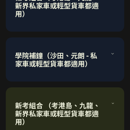
新界私家車或輕型貨車都適
考試租車
用）
保險
共9課 (
40分鐘1課；每次上堂2 課)
包括：
組合價錢：
10課路面駕駛實習訓練
學院補鐘（沙田、元朗 - 私
輕型貨車/私家車 - $6,250
1課考試鐘
家車或輕型貨車都適用）
考試租車
（上述價錢不包括代辦申請快期及有關政府費
保險
用，如需代辦服務，請直接WhatsApp 聯絡Fai
內容：
Sir 並提供申請快期所需文件）
共11課 (
40分鐘1課；每次上堂2 課)
如學生自覺駕駛操控和應變能力未達合格水平，
重點強化應試能力
組合價錢：
新考組合 （考港島、九龍、
Fai Sir強烈建議學生參加Fai Sir 的「六步成就駕
操練處理考試路線的秘訣和技巧
新界私家車或輕型貨車都適
駛夢」網上課程，在等候重考安排期間在家繼續
加強對考試路線上常見狀況的判斷力及反應
輕型貨車/私家車 - $7,440
學習和練習，強化操控，了解自己之前犯錯的地
用）
提升對各種突發情況的應變能力
方和修正方法，才有機會在短短幾課的實習訓練
（上述價錢不包括代辦申請重考及有關政府費