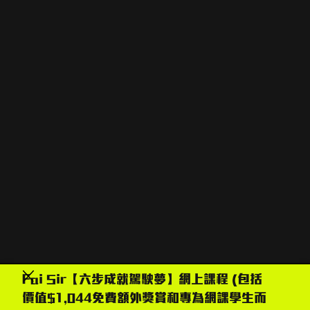
陳鎮輝師傅 (Faisir)
Fai Sir【六步成就駕駛夢】網上課程 (包括
價值$1,044免費額外獎賞和專為網課學生而