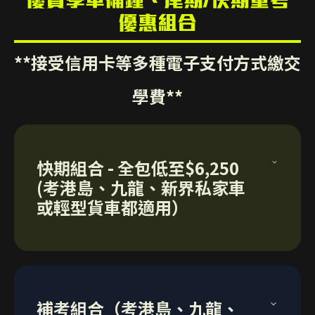
優惠組合
**接受信用卡等多種電子支付方式繳交
學費**
快期組合 - 全包低至$6,250
(考港島、九龍、新界私家車
或輕型貨車都適用）
包括：
8課路面駕駛實習訓練
補考組合（考港島、九龍、
1課考試鐘