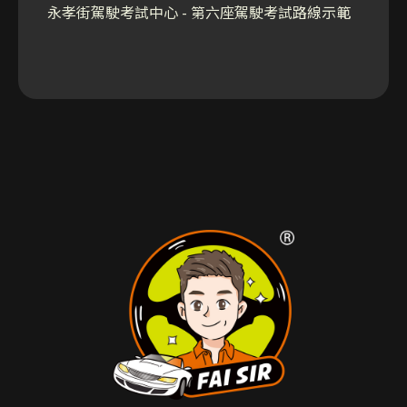
永孝街駕駛考試中心 - 第六座駕駛考試路線示範