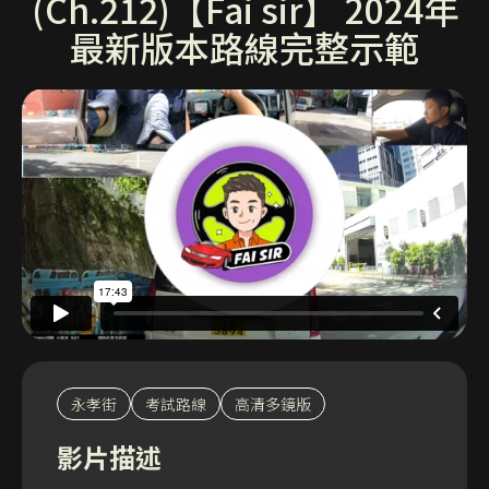
(Ch.212)【Fai sir】 2024年
最新版本路線完整示範
永孝街
考試路線
高清多鏡版
影片描述