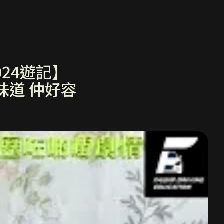
024遊記】
好味道 仲好容