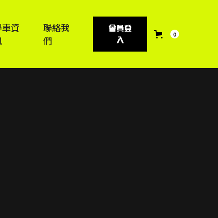
學車資
聯絡我
會員登
0
訊
們
入