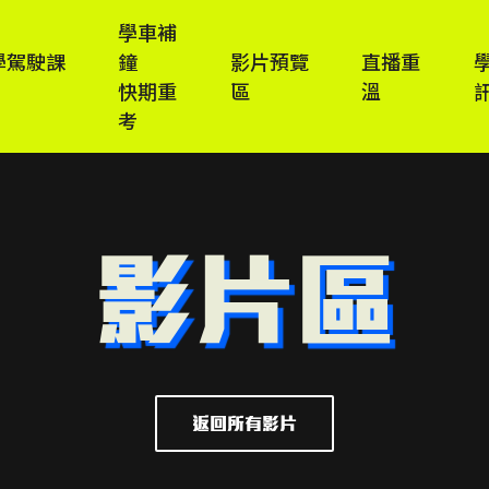
學車補
學駕駛課
鐘
影片預覽
直播重
快期重
區
溫
考
影片區
返回所有影片