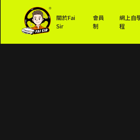
關於Fai
會員
網上自
Sir
制
程