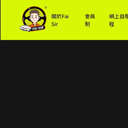
關於Fai
會員
網上自
Sir
制
程