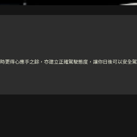
時更得心應手之餘，亦建立正確駕駛態度，讓你日後可以安全駕