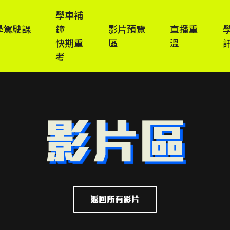
學車補
學駕駛課
鐘
影片預覽
直播重
快期重
區
溫
考
影片區
返回所有影片