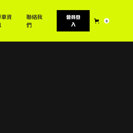
學車資
聯絡我
會員登
0
訊
們
入