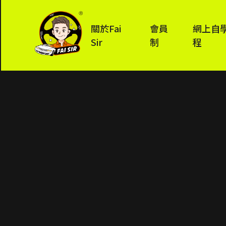
關於Fai
會員
網上自
Sir
制
程