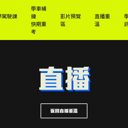
學車補
學駕駛課
鐘
影片預覽
直播重
快期重
區
溫
考
直播
返回直播重溫