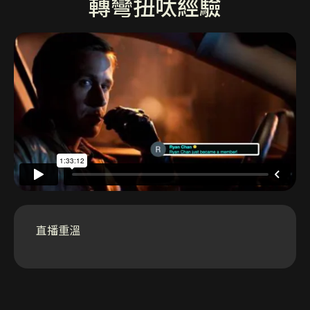
轉彎扭呔經驗
直播重溫