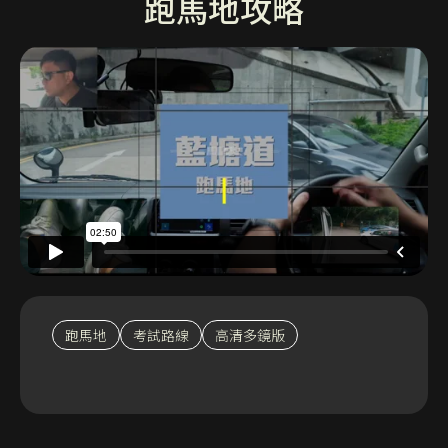
跑馬地攻略
跑馬地
考試路線
高清多鏡版