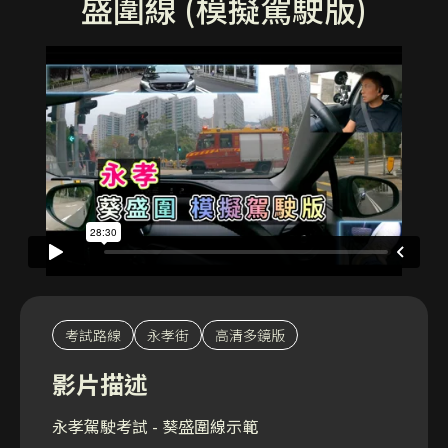
盛圍線 (模擬駕駛版)
考試路線
永孝街
高清多鏡版
影片描述
永孝駕駛考試 - 葵盛圍線示範