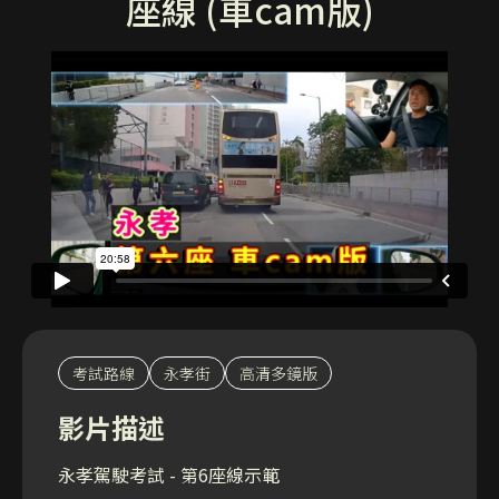
座線 (車cam版)
考試路線
永孝街
高清多鏡版
影片描述
永孝駕駛考試 - 第6座線示範