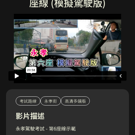
座線 (模擬駕駛版)
考試路線
永孝街
高清多鏡版
影片描述
永孝駕駛考試 - 第6座線示範