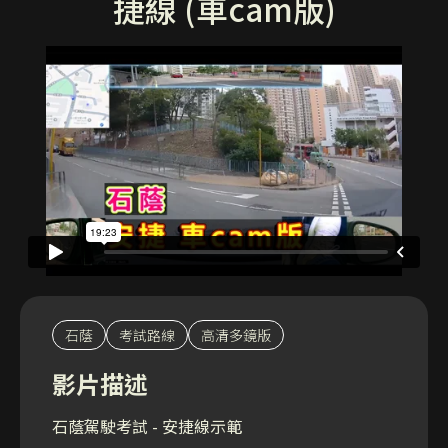
捷線 (車cam版)
石蔭
考試路線
高清多鏡版
影片描述
石蔭駕駛考試 - 安捷線示範