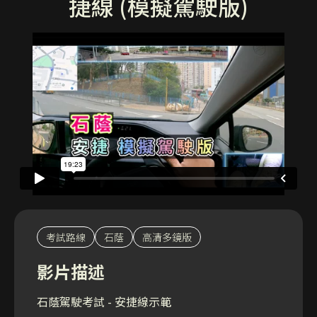
捷線 (模擬駕駛版)
考試路線
石蔭
高清多鏡版
影片描述
石蔭駕駛考試 - 安捷線示範