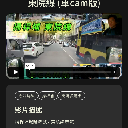
東院線 (車cam版)
考試路線
掃桿埔
高清多鏡版
影片描述
掃桿埔駕駛考試 - 東院線示範