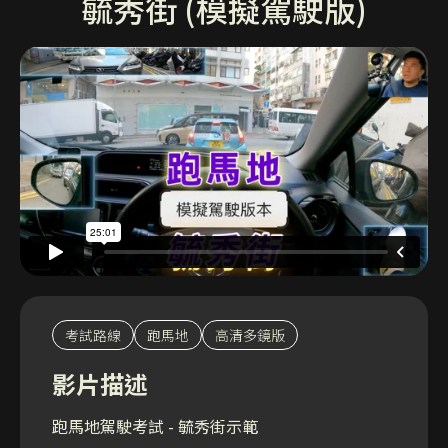
毓秀街 (模擬駕駛版)
考試路線
跑馬地
高清多鏡版
影片描述
跑馬地駕駛考試 - 毓秀街示範