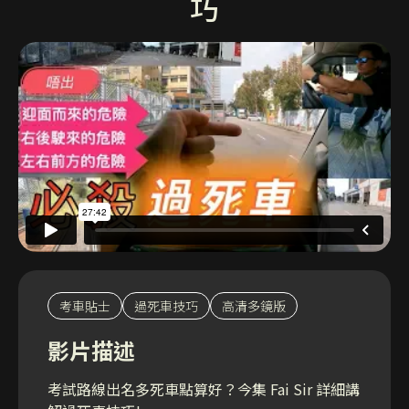
巧
考車貼士
過死車技巧
高清多鏡版
影片描述
考試路線出名多死車點算好？今集 Fai Sir 詳細講