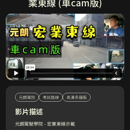
業東線 (車cam版)
元朗駕院
考試路線
高清多鏡版
影片描述
元朗駕駛學院 - 宏業東線示範