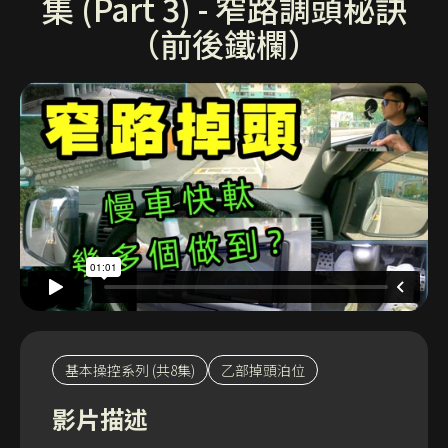
集 (Part 3) - 窄路調頭秘訣
（前後鐵欄）
基本操控系列 (共8集)
乙部掉頭泊位
影片描述