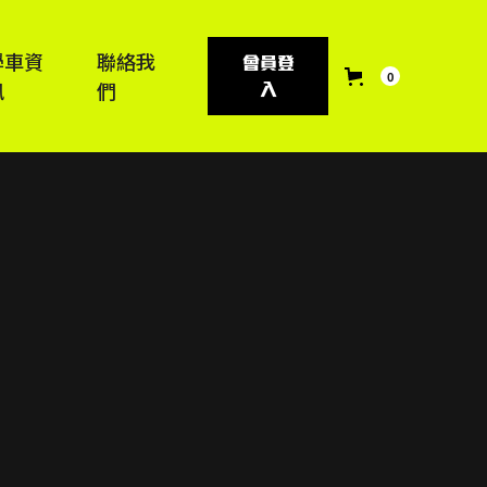
學車資
聯絡我
會員登
0
訊
們
入