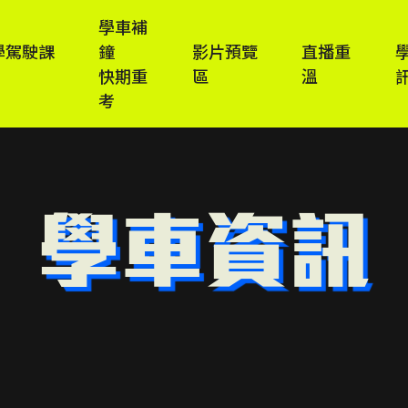
學車補
學駕駛課
鐘
影片預覽
直播重
快期重
區
溫
考
學車資訊