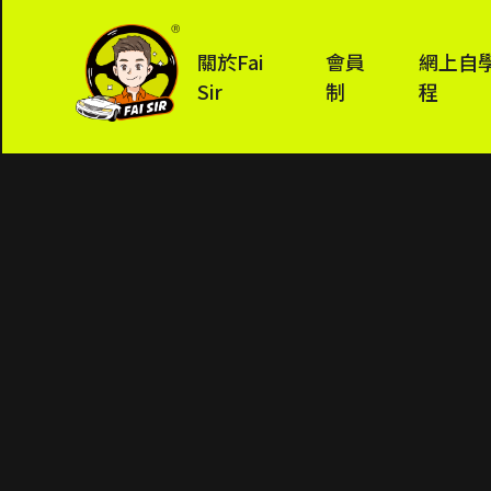
關於Fai
會員
網上自
Sir
制
程